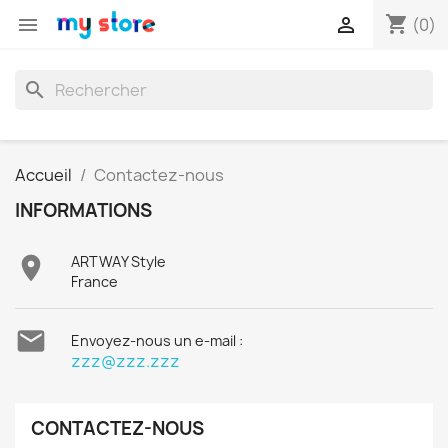
shopping_cart


(0)
search
Accueil
Contactez-nous
INFORMATIONS

ARTWAY Style
France

Envoyez-nous un e-mail :
zzz@zzz.zzz
CONTACTEZ-NOUS